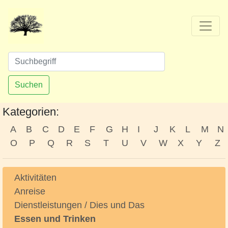
Suchen
Kategorien:
A
B
C
D
E
F
G
H
I
J
K
L
M
N
O
P
Q
R
S
T
U
V
W
X
Y
Z
Aktivitäten
Anreise
Dienstleistungen / Dies und Das
Essen und Trinken