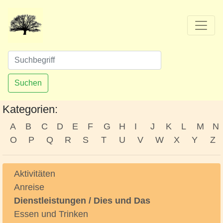
Suchen
Kategorien:
A
B
C
D
E
F
G
H
I
J
K
L
M
N
O
P
Q
R
S
T
U
V
W
X
Y
Z
Aktivitäten
Anreise
Dienstleistungen / Dies und Das
Essen und Trinken