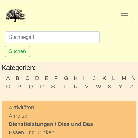
Suchen
Kategorien:
A
B
C
D
E
F
G
H
I
J
K
L
M
N
O
P
Q
R
S
T
U
V
W
X
Y
Z
Aktivitäten
Anreise
Dienstleistungen / Dies und Das
Essen und Trinken