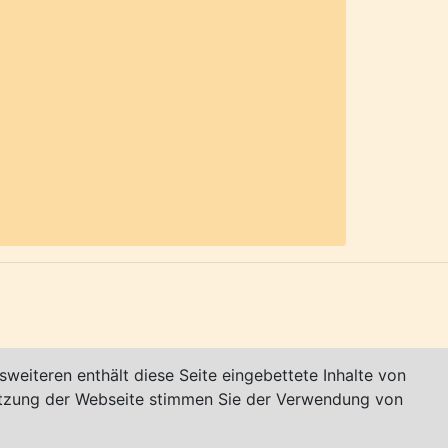
ansehafen, Bürgermeister-Hintze-
igkeiten
.com/stade.tourismus
weiteren enthält diese Seite eingebettete Inhalte von
utzung der Webseite stimmen Sie der Verwendung von