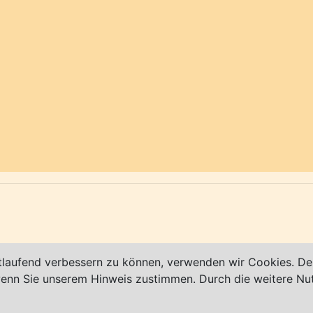
en (u.a. Zeughaus am Pferdemarkt, Fachwerkhäuser am H
wikipedia.org/wiki/Stade#Kultur_und_Sehensw%C3%BCrd
e-tourismus.de
sowie auf Facebook unter
www.facebook
bt!
tlaufend verbessern zu können, verwenden wir Cookies. Des
 wenn Sie unserem Hinweis zustimmen. Durch die weitere N