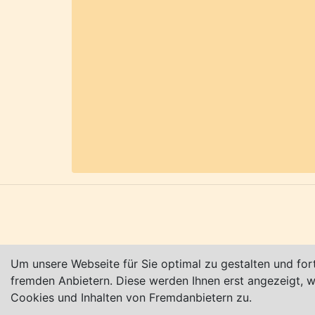
Eine Auflistung der Sehenswürdigkeit
Haus etc.) finden Sie unter
https://de.
Weitere Infos:
www.stade.de,
www.stad
Karte nur sichtbar, wenn Cookies erlau
Impressum
|
Datenschutz
|
AGB
© Worpswede24 2015-2026
Um unsere Webseite für Sie optimal zu gestalten und for
fremden Anbietern. Diese werden Ihnen erst angezeigt,
Cookies und Inhalten von Fremdanbietern zu.