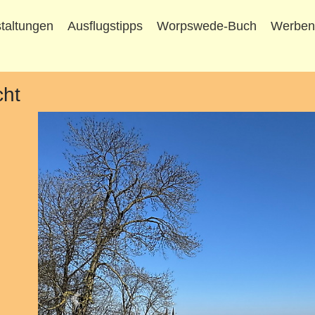
taltungen
Ausflugstipps
Worpswede-Buch
Werbe
cht
Vorheriges