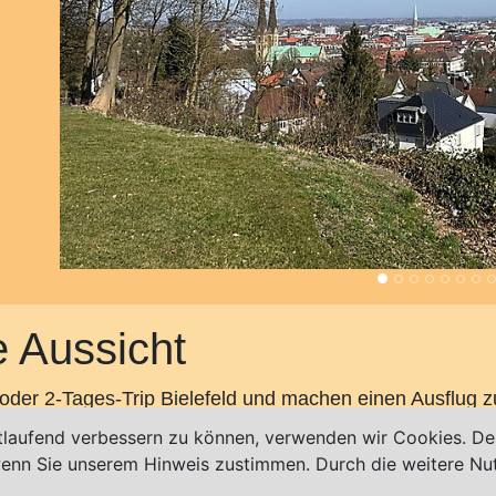
e Aussicht
 oder 2-Tages-Trip Bielefeld und machen einen Ausflug 
tlaufend verbessern zu können, verwenden wir Cookies. Des
em Sparrenburg-Areal an der Promenade.
 wenn Sie unserem Hinweis zustimmen. Durch die weitere N