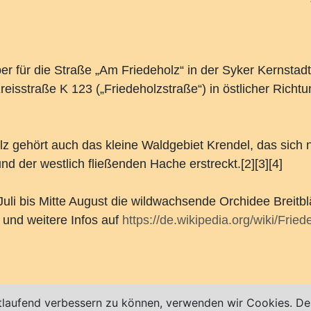
für die Straße „Am Friedeholz“ in der Syker Kernstadt i
reisstraße K 123 („Friedeholzstraße“) in östlicher Richt
z gehört auch das kleine Waldgebiet Krendel, das sich
nd der westlich fließenden Hache erstreckt.[2][3][4]
e Juli bis Mitte August die wildwachsende Orchidee Breitb
e und weitere Infos auf
https://de.wikipedia.org/wiki/Frie
bt!
tlaufend verbessern zu können, verwenden wir Cookies. Des