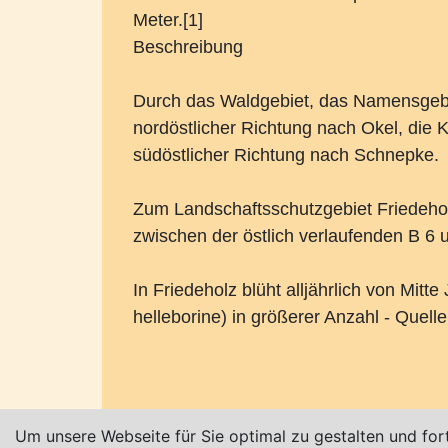
Meter.[1]
Beschreibung
Durch das Waldgebiet, das Namensgeber 
nordöstlicher Richtung nach Okel, die K
südöstlicher Richtung nach Schnepke.
Zum Landschaftsschutzgebiet Friedehol
zwischen der östlich verlaufenden B 6 u
In Friedeholz blüht alljährlich von Mitt
helleborine) in größerer Anzahl - Quell
Karte nur sichtbar, wenn Cookies erlau
Um unsere Webseite für Sie optimal zu gestalten und for