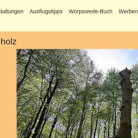
taltungen
Ausflugstipps
Worpswede-Buch
Werbe
eholz
Vorheriges