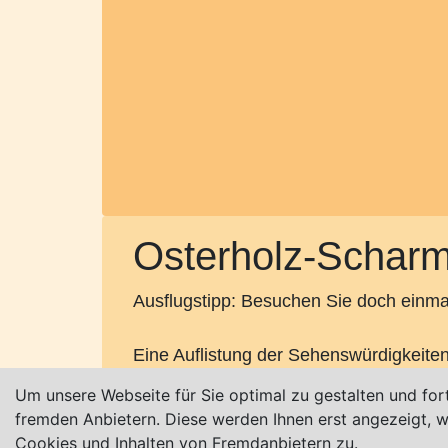
Osterholz-Schar
Ausflugstipp: Besuchen Sie doch einma
Eine Auflistung der Sehenswürdigkeiten
Hammewiesen etc.) finden Sie unter
ht
Um unsere Webseite für Sie optimal zu gestalten und for
fremden Anbietern. Diese werden Ihnen erst angezeigt,
Weitere Infos:
www.osterholz-scharmbe
Cookies und Inhalten von Fremdanbietern zu.