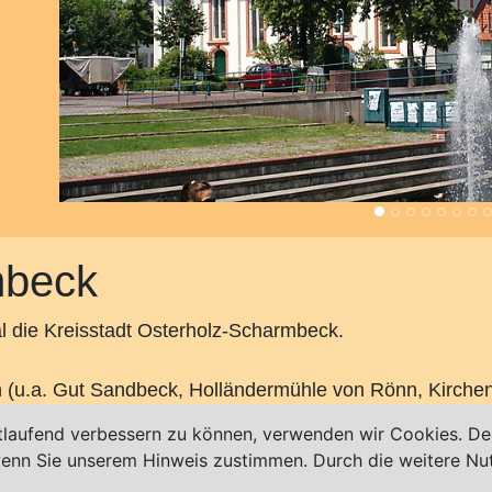
mbeck
l die Kreisstadt Osterholz-Scharmbeck.
 (u.a. Gut Sandbeck, Holländermühle von Rönn, Kirchen 
tps://de.wikipedia.org/wiki/Osterholz-Scharmbeck
tlaufend verbessern zu können, verwenden wir Cookies. Des
 wenn Sie unserem Hinweis zustimmen. Durch die weitere N
ck.de
sowie auf Facebook unter
www.facebook.com/ost