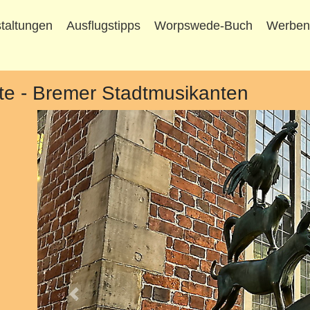
taltungen
Ausflugstipps
Worpswede-Buch
Werbe
te - Bremer Stadtmusikanten
Vorheriges