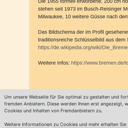
Die 1955 formell erworbene, 200 cm ho
stehen seit 1973 im Busch-Reisinger Mu
Milwaukee, 10 weitere Güsse nach dem
Das Bildschema der im Profil gesehenen 
traditionsreiche Schlüsselbild aus dem
https://de.wikipedia.org/wiki/Die_Brem
Weitere Infos:
https://www.bremen.de/
Karte nur sichtbar, wenn Cookies erlau
Um unsere Webseite für Sie optimal zu gestalten und for
fremden Anbietern. Diese werden Ihnen erst angezeigt,
Cookies und Inhalten von Fremdanbietern zu.
Impressum
|
Datenschutz
|
AGB
Weitere Informationen zu Cookies und mehr erhalten Sie 