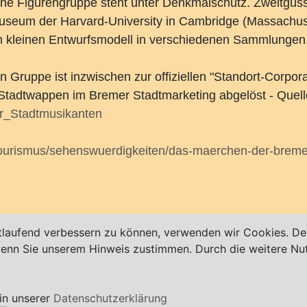
he Figurengruppe steht unter Denkmalschutz. Zweitgüss
seum der Harvard-University in Cambridge (Massachusett
 kleinen Entwurfsmodell in verschiedenen Sammlungen
Gruppe ist inzwischen zur offiziellen "Standort-Corporat
 Stadtwappen im Bremer Stadtmarketing abgelöst - Quell
er_Stadtmusikanten
tourismus/sehenswuerdigkeiten/das-maerchen-der-breme
bt!
tlaufend verbessern zu können, verwenden wir Cookies. Des
 wenn Sie unserem Hinweis zustimmen. Durch die weitere N
in unserer
Datenschutzerklärung