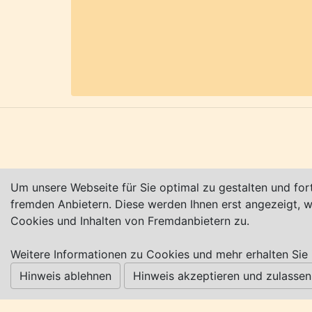
größten Städten des Landes ein. Bereit
Einweihung der Bahnstrecke Bremen-Old
Ems. Seit 1903 ist Delmenhorst kreisfre
Weitere Infos:
www.delmenhorst.de,
ww
kannst/108394949189152
(alle Angabe
Karte nur sichtbar, wenn Cookies erlau
Um unsere Webseite für Sie optimal zu gestalten und for
fremden Anbietern. Diese werden Ihnen erst angezeigt,
Cookies und Inhalten von Fremdanbietern zu.
Impressum
|
Datenschutz
|
AGB
Weitere Informationen zu Cookies und mehr erhalten Sie 
© Worpswede24 2015-2026
Hinweis ablehnen
Hinweis akzeptieren und zulassen