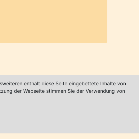
afen. Mit der 1867 erfolgten
 Industriestadt zwischen Weser und
-unternehmen-
weiteren enthält diese Seite eingebettete Inhalte von
utzung der Webseite stimmen Sie der Verwendung von