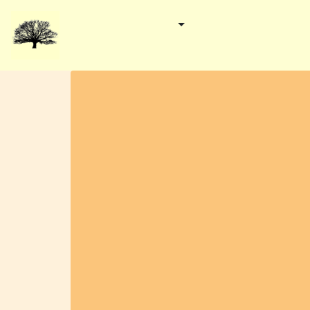
Start
Gemeinden
Kategorien
Verans
Redaktionelles
Delmenhorst
Rathausplatz 1
27749 Delmenhorst