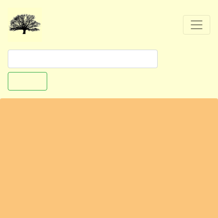
Suchen
Verden - Kletterpark
Saumurplatz 2
27283 Verden