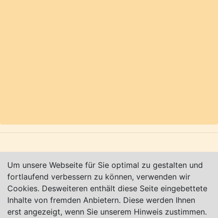
Weitere Infos:
www.kletterpark-verden.de
sowie
auf Facebook unter
www.facebook.com/KletterparkVerden
(alle
Angaben ohne Gewähr).
Karte nur sichtbar, wenn Cookies erlaubt!
Impressum
|
Datenschutz
|
AGB
Um unsere Webseite für Sie optimal zu gestalten und
fortlaufend verbessern zu können, verwenden wir
© Worpswede24 2015-2026
Cookies. Desweiteren enthält diese Seite eingebettete
Inhalte von fremden Anbietern. Diese werden Ihnen
erst angezeigt, wenn Sie unserem Hinweis zustimmen.