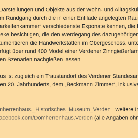
Darstellungen und Objekte aus der Wohn- und Alltagskul
t im Rundgang durch die in einer Enfilade angelegten R
ostbarkeitenkammer“ verschiedenste Exponate kennen, die
ke besichtigen, die den Werdegang des dazugehörigen B
kumentieren die Handwerkstätten im Obergeschoss, un
rfügt über rund 400 Model einer Verdener Zinngießerfam
nzen Szenarien nachgießen lassen.
 ist zugleich ein Traustandort des Verdener Standesam
ühen 20. Jahrhunderts, dem „Beckmann-Zimmer“, inklusiv
/Domherrenhaus._Historisches_Museum_Verden
- weitere I
.facebook.com/Domherrenhaus.Verden
(alle Angaben oh