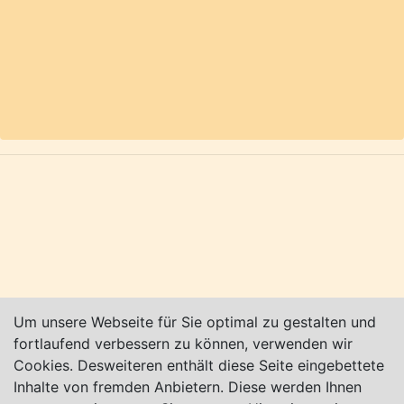
Ausflugstipp: Besuchen Sie doch einmal die
Kreuzdeich-Wiesen in Bremen-Borgeld, die sich
hervorragend für einen schönen Spaziergang in
der Natur eignen ... alle Angaben ohne Gewähr.
Karte nur sichtbar, wenn Cookies erlaubt!
Impressum
|
Datenschutz
|
AGB
Um unsere Webseite für Sie optimal zu gestalten und
© Worpswede24 2015-2026
fortlaufend verbessern zu können, verwenden wir
Cookies. Desweiteren enthält diese Seite eingebettete
Inhalte von fremden Anbietern. Diese werden Ihnen