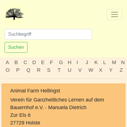
Suchen
A
B
C
D
E
F
G
H
I
J
K
L
M
N
O
P
Q
R
S
T
U
V
W
X
Y
Z
Animal Farm Hellingst
Verein für Ganzheitliches Lernen auf dem
Bauernhof e.V. - Manuela Dietrich
Zur Els 6
27729 Holste