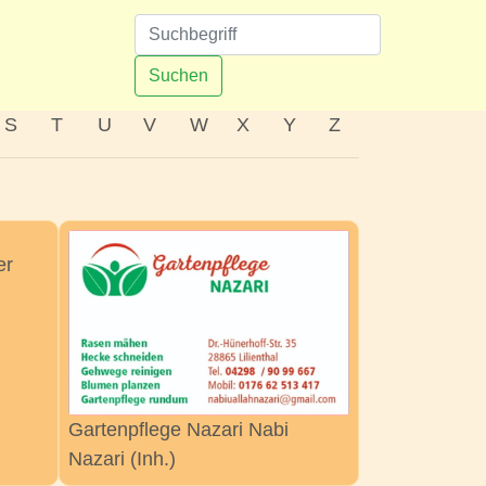
n
Suchen
S
T
U
V
W
X
Y
Z
er
Gartenpflege Nazari Nabi
Nazari (Inh.)