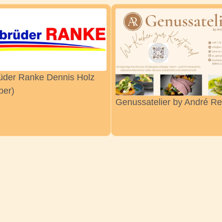
üder Ranke Dennis Holz
ber)
Genussatelier by André R