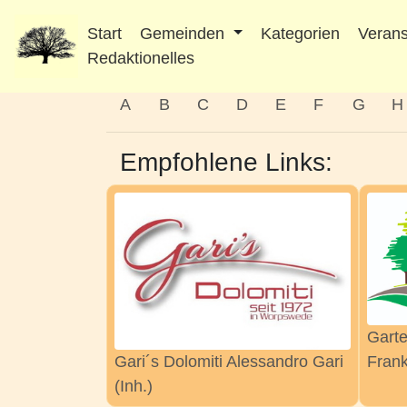
Start
Gemeinden
Kategorien
Verans
Redaktionelles
A
B
C
D
E
F
G
H
Empfohlene Links:
Garte
Gari´s Dolomiti Alessandro Gari
Frank
(Inh.)