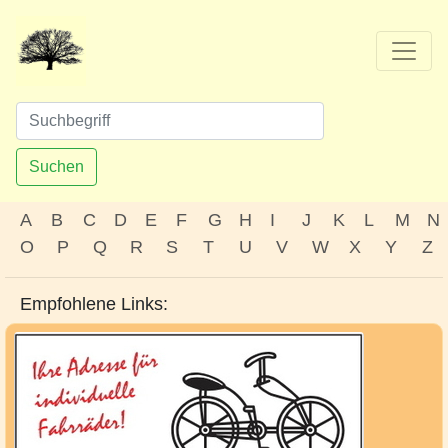
Suchen
A
B
C
D
E
F
G
H
I
J
K
L
M
N
O
P
Q
R
S
T
U
V
W
X
Y
Z
Empfohlene Links: