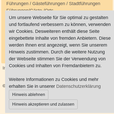
Führungen / Gästeführungen / Stadtführungen
Führungen/Gäste-/Orts-
Fullservice-Unternehmen
Um unsere Webseite für Sie optimal zu gestalten
Fundbüros
und fortlaufend verbessern zu können, verwenden
Funktechnik
wir Cookies. Desweiteren enthält diese Seite
Fußbodentechnik / Fußbodenverlegung
eingebettete Inhalte von fremden Anbietern. Diese
Fußpflege
werden Ihnen erst angezeigt, wenn Sie unserem
Fussball/-plätze
Hinweis zustimmen. Durch die weitere Nutzung
Fussböden (Parkett, Laminat etc.) / Bodenbeläge
der Webseite stimmen Sie der Verwendung von
Cookies und Inhalten von Fremdanbietern zu.
Impressum
|
Datenschutz
|
AGB
Weitere Informationen zu Cookies und mehr
© Worpswede24 2015-2026
erhalten Sie in unserer
Datenschutzerklärung
Hinweis ablehnen
Hinweis akzeptieren und zulassen