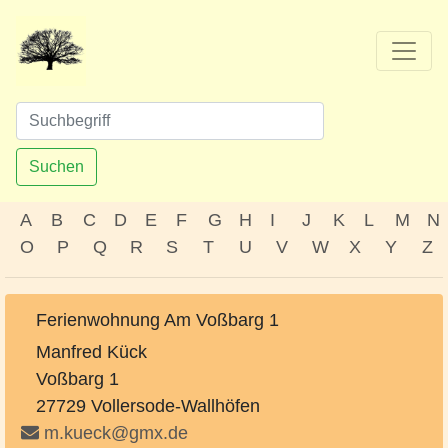
Suchen
A
B
C
D
E
F
G
H
I
J
K
L
M
N
O
P
Q
R
S
T
U
V
W
X
Y
Z
Ferienwohnung Am Voßbarg 1
Manfred Kück
Voßbarg 1
27729 Vollersode-Wallhöfen
m.kueck@gmx.de