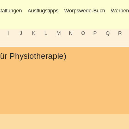
taltungen
Ausflugstipps
Worpswede-Buch
Werbe
I
J
K
L
M
N
O
P
Q
R
ür Physiotherapie)