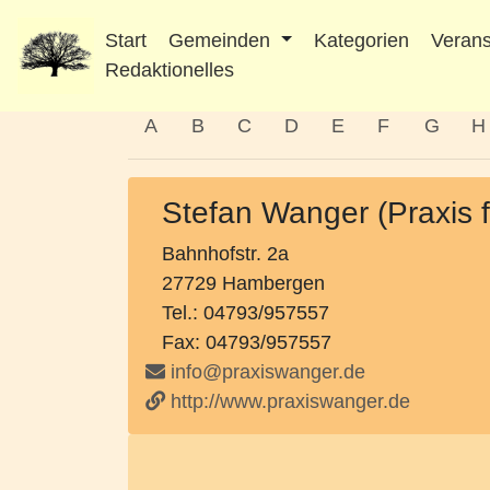
Start
Gemeinden
Kategorien
Verans
Redaktionelles
A
B
C
D
E
F
G
H
Stefan Wanger (Praxis f
Bahnhofstr. 2a
27729 Hambergen
Tel.: 04793/957557
Fax: 04793/957557
info@praxiswanger.de
http://www.praxiswanger.de