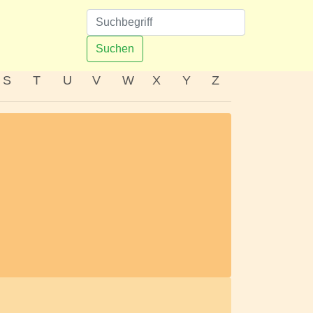
n
Suchen
S
T
U
V
W
X
Y
Z