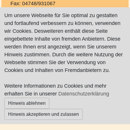
Fax: 04748/931067
elektro-ehlers@t-online.de
Um unsere Webseite für Sie optimal zu gestalten
http://www.ehlers-it.de
und fortlaufend verbessern zu können, verwenden
wir Cookies. Desweiteren enthält diese Seite
eingebettete Inhalte von fremden Anbietern. Diese
werden Ihnen erst angezeigt, wenn Sie unserem
Hinweis zustimmen. Durch die weitere Nutzung der
Webseite stimmen Sie der Verwendung von
Impressum
|
Datenschutz
|
AGB
Cookies und Inhalten von Fremdanbietern zu.
© Worpswede24 2015-2026
Weitere Informationen zu Cookies und mehr
erhalten Sie in unserer
Datenschutzerklärung
Hinweis ablehnen
Hinweis akzeptieren und zulassen