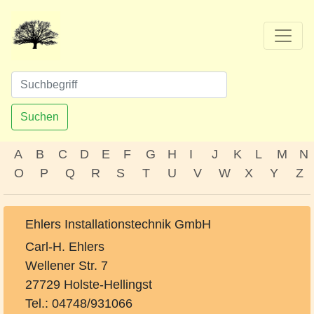
Suchen
A
B
C
D
E
F
G
H
I
J
K
L
M
N
O
P
Q
R
S
T
U
V
W
X
Y
Z
Ehlers Installationstechnik GmbH
Carl-H. Ehlers
Wellener Str. 7
27729 Holste-Hellingst
Tel.: 04748/931066