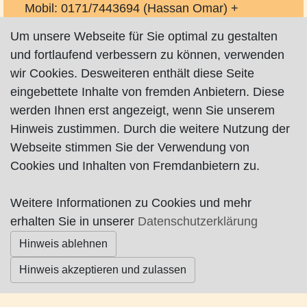
Mobil: 0171/7443694 (Hassan Omar) +
0171/6036463 (Hans-Georg Bohlmann)
Um unsere Webseite für Sie optimal zu gestalten
info(at)malerei-bohlmann-omar.de
und fortlaufend verbessern zu können, verwenden
http://www.malerei-bohlmann-omar.de
wir Cookies. Desweiteren enthält diese Seite
eingebettete Inhalte von fremden Anbietern. Diese
werden Ihnen erst angezeigt, wenn Sie unserem
Hinweis zustimmen. Durch die weitere Nutzung der
Webseite stimmen Sie der Verwendung von
Cookies und Inhalten von Fremdanbietern zu.
Impressum
|
Datenschutz
|
AGB
Weitere Informationen zu Cookies und mehr
© Worpswede24 2015-2026
erhalten Sie in unserer
Datenschutzerklärung
Hinweis ablehnen
Hinweis akzeptieren und zulassen