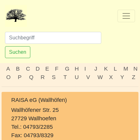
Suchen
A
B
C
D
E
F
G
H
I
J
K
L
M
N
O
P
Q
R
S
T
U
V
W
X
Y
Z
RAISA eG (Wallhöfen)
Wallhöfener Str. 25
27729 Wallhoefen
Tel.: 04793/2285
Fax: 04793/8329