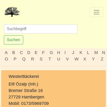
Suchen
A
B
C
D
E
F
G
H
I
J
K
L
M
N
O
P
Q
R
S
T
U
V
W
X
Y
Z
WesterBäckerei
Elif Özalp (Inh.)
Bremer Straße 16
27729 Hambergen
Mobil: 0173/5969709