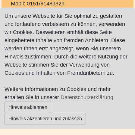
Mobil: 0151/61489329
inge.hoelting@gmx.de
Um unsere Webseite für Sie optimal zu gestalten
http://www.gaestehaus-hoelting.jimdosite.com
und fortlaufend verbessern zu können, verwenden
wir Cookies. Desweiteren enthält diese Seite
eingebettete Inhalte von fremden Anbietern. Diese
werden Ihnen erst angezeigt, wenn Sie unserem
Hinweis zustimmen. Durch die weitere Nutzung der
Webseite stimmen Sie der Verwendung von
Impressum
|
Datenschutz
|
AGB
Cookies und Inhalten von Fremdanbietern zu.
© Worpswede24 2015-2026
Weitere Informationen zu Cookies und mehr
erhalten Sie in unserer
Datenschutzerklärung
Hinweis ablehnen
Hinweis akzeptieren und zulassen