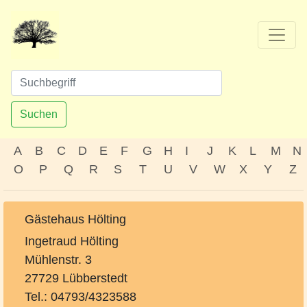
Suchen
A
B
C
D
E
F
G
H
I
J
K
L
M
N
O
P
Q
R
S
T
U
V
W
X
Y
Z
Gästehaus Hölting
Ingetraud Hölting
Mühlenstr. 3
27729 Lübberstedt
Tel.: 04793/4323588