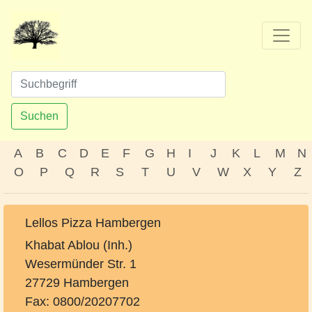
Suchen
A
B
C
D
E
F
G
H
I
J
K
L
M
N
O
P
Q
R
S
T
U
V
W
X
Y
Z
Lellos Pizza Hambergen
Khabat Ablou (Inh.)
Wesermünder Str. 1
27729 Hambergen
Fax: 0800/20207702