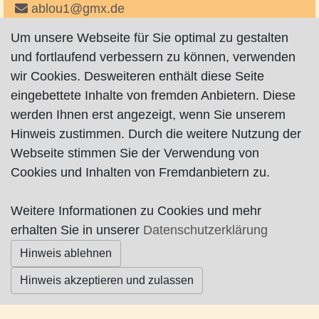
ablou1@gmx.de
ablou2@gmx.de
Um unsere Webseite für Sie optimal zu gestalten
http://www.lellos-pizza.de
und fortlaufend verbessern zu können, verwenden
http://www.lellos-pizza-hambergen.de
wir Cookies. Desweiteren enthält diese Seite
eingebettete Inhalte von fremden Anbietern. Diese
werden Ihnen erst angezeigt, wenn Sie unserem
Hinweis zustimmen. Durch die weitere Nutzung der
Webseite stimmen Sie der Verwendung von
Cookies und Inhalten von Fremdanbietern zu.
Impressum
|
Datenschutz
|
AGB
Weitere Informationen zu Cookies und mehr
© Worpswede24 2015-2026
erhalten Sie in unserer
Datenschutzerklärung
Hinweis ablehnen
Hinweis akzeptieren und zulassen