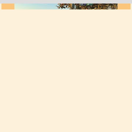
Vorheriges
Nächste
Knotenpunkte
Radeln nach Zahlen
Eine den aktuellen Gegebenheiten angepasste
Beschilderung nach Standards des Allgemeinen
Deutschen Fahrradclubs (ADFC) ist Ende 2023