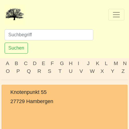
Suchen
A
B
C
D
E
F
G
H
I
J
K
L
M
N
O
P
Q
R
S
T
U
V
W
X
Y
Z
Knotenpunkt 55
27729 Hambergen