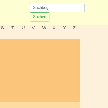
n
Suchen
S
T
U
V
W
X
Y
Z