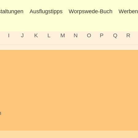
taltungen
Ausflugstipps
Worpswede-Buch
Werbe
I
J
K
L
M
N
O
P
Q
R
m