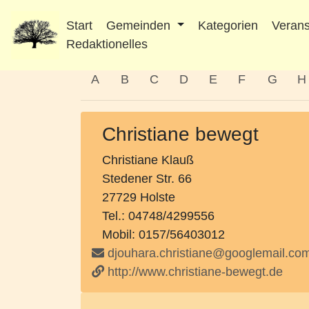
Start
Gemeinden
Kategorien
Verans
Redaktionelles
A
B
C
D
E
F
G
H
Christiane bewegt
Christiane Klauß
Stedener Str. 66
27729 Holste
Tel.: 04748/4299556
Mobil: 0157/56403012
djouhara.christiane@googlemail.co
http://www.christiane-bewegt.de