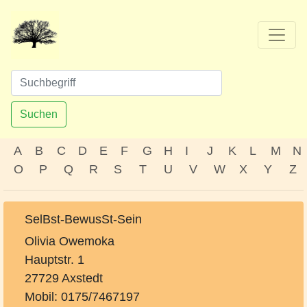
Suchen
A
B
C
D
E
F
G
H
I
J
K
L
M
N
O
P
Q
R
S
T
U
V
W
X
Y
Z
SelBst-BewusSt-Sein
Olivia Owemoka
Hauptstr. 1
27729 Axstedt
Mobil: 0175/7467197