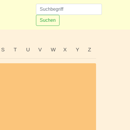
n
Suchen
S
T
U
V
W
X
Y
Z