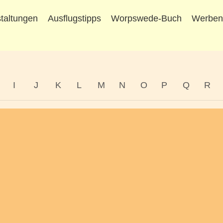
taltungen
Ausflugstipps
Worpswede-Buch
Werbe
I
J
K
L
M
N
O
P
Q
R