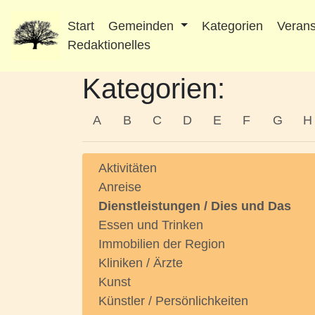
Start
Gemeinden
Kategorien
Verans
Redaktionelles
Kategorien:
A
B
C
D
E
F
G
H
Aktivitäten
Anreise
Dienstleistungen / Dies und Das
Essen und Trinken
Immobilien der Region
Kliniken / Ärzte
Kunst
Künstler / Persönlichkeiten