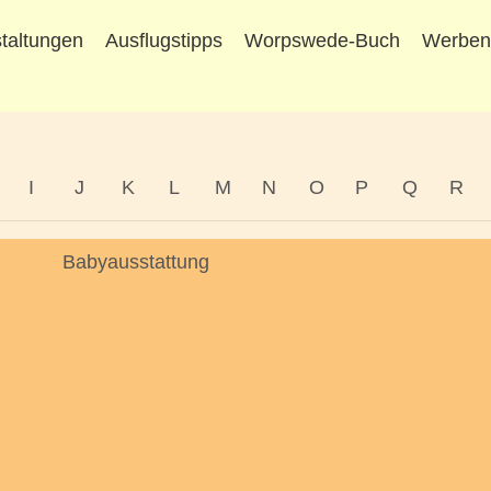
taltungen
Ausflugstipps
Worpswede-Buch
Werbe
I
J
K
L
M
N
O
P
Q
R
Babyausstattung