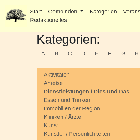
Start
Gemeinden
Kategorien
Verans
Redaktionelles
Kategorien:
A
B
C
D
E
F
G
H
Aktivitäten
Anreise
Dienstleistungen / Dies und Das
Essen und Trinken
Immobilien der Region
Kliniken / Ärzte
Kunst
Künstler / Persönlichkeiten