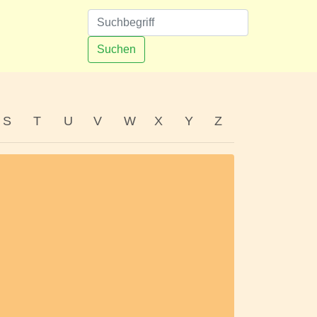
n
Suchen
S
T
U
V
W
X
Y
Z