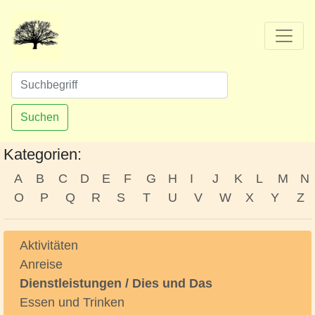
Suchen
Kategorien:
A
B
C
D
E
F
G
H
I
J
K
L
M
N
O
P
Q
R
S
T
U
V
W
X
Y
Z
Aktivitäten
Anreise
Dienstleistungen / Dies und Das
Essen und Trinken