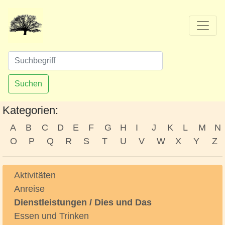
Suchen
Kategorien:
A
B
C
D
E
F
G
H
I
J
K
L
M
N
O
P
Q
R
S
T
U
V
W
X
Y
Z
Aktivitäten
Anreise
Dienstleistungen / Dies und Das
Essen und Trinken